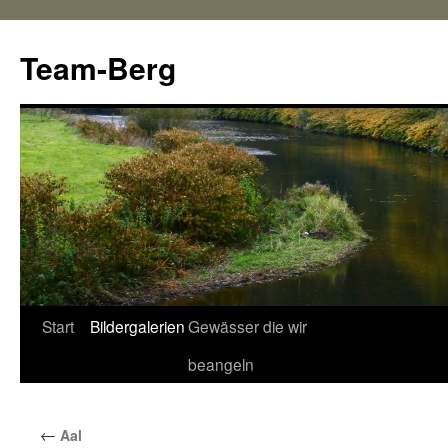
Team-Berg
Start
Bildergalerien
Gewässer die wir
Springe
beangeln
zum
Inhalt
←
Aal